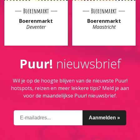
Boerenmarkt
Boerenmarkt
Boerenmarkt
Boerenmarkt
Deventer
Maastricht
Puur!
nieuwsbrief
Wil je op de hoogte blijven van de nieuwste Puur!
hotspots, reizen en meer lekkere tips? Meld je aan
voor de maandelijkse Puur! nieuwsbrief.